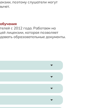
ензии, поэтому слушатели могут
вычет.
обучения
елей с 2012 года. Работаем на
ей лицензии, которая позволяет
ыдавать образовательные документы.
рс будет выбран:
ям.
 оплаты за курс.
ром срок, рекомендуем учиться по
необходимо просмотреть