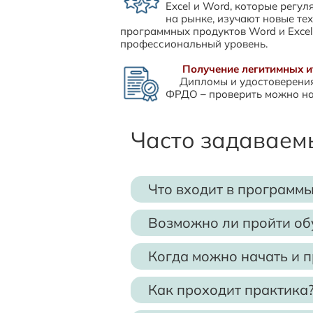
Excel и Word, которые регу
на рынке, изучают новые те
программных продуктов Word и Excel
профессиональный уровень.
Получение легитимных и
Дипломы и удостоверения
ФРДО – проверить можно на
Часто задаваем
Что входит в программы
аправления и темы в прогр
Н
Возможно ли пройти обу
Быстрое занесение любых д
Учебные программы в ЭмМенедж
Автоматические быстрые вычисл
Когда можно начать и п
В ЭмМенеджмент нет четкого вре
Оформление таблиц и диаграмм
Как проходит практика
Слушатели занимаются в собств
АВС-анализ клиентов или пос
Слушатели выполняют практиче