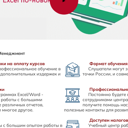
▶
мМенеджмент
ки на оплату курсов
Формат обучения
рофессиональное обучение в
Слушатели могут 
 дополнительных издержек и
точки России, и совм
Профессионально
ики
раммах Excel/Word -
Постоянно будете 
 работы с большими
сотрудниками центра
 различных отчетов,
получите помощь нас
 многое другое.
полезные контакты для разви
Доступен налого
ы с большим опытом работы в
Учебный центр ра