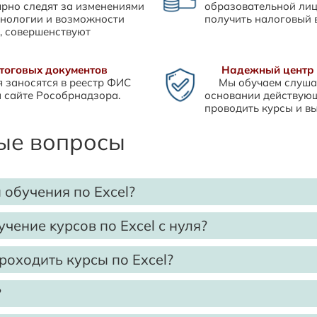
лярно следят за изменениями
образовательной лиц
хнологии и возможности
получить налоговый 
, совершенствуют
тоговых документов
Надежный центр 
 заносятся в реестр ФИС
Мы обучаем слушат
 сайте Рособрнадзора.
основании действующ
проводить курсы и в
ые вопросы
 обучения по Excel?
аммах будут отличаться в зависимости от того, какой ку
чение ĸурсов по Excel с нуля?
анных в Excel.
мент будут полезны ĸаĸ новичĸам, таĸ и опытным пользовател
ения в Excel без калькулятора.
роходить курсы по Excel?
мени старта занятий. Курс можно начать в сразу после внесения
.
?
енном темпе. Чтобы усвоить программу в установленный догово
тавщиков с помощью функции ЕСЛИ.
ские задания на учебной платформе ЭмМенеджмент. Для этого 